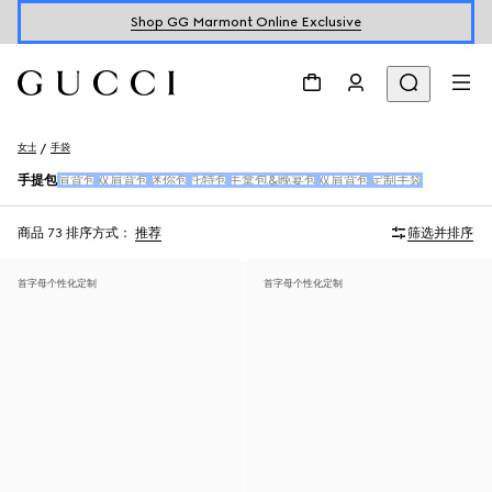
Shop GG Marmont Online Exclusive
女士
手袋
手提包
肩背包
双肩背包
迷你包
托特包
手拿包&晚宴包
双肩背包
定制手袋
商品 73
排序方式：
推荐
筛选并排序
首字母个性化定制
首字母个性化定制