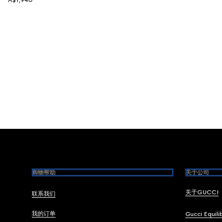
A$1,940
Footer
购物帮助
关于公司
关于GUCCI
联系我们
我的订单
Gucci Equili