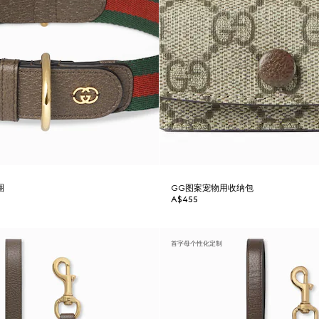
圈
GG图案宠物用收纳包
A$455
首字母个性化定制