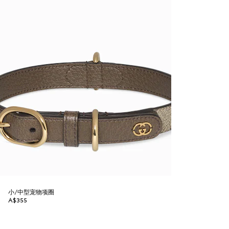
小/中型宠物项圈
A$355