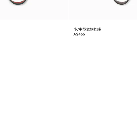
小/中型宠物拴绳
A$455