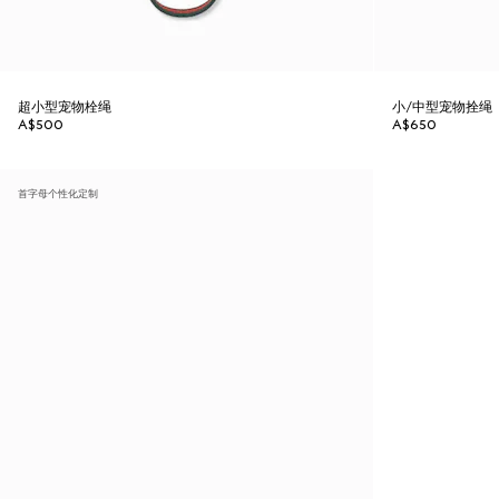
超小型宠物栓绳
小/中型宠物拴绳
A$500
A$650
首字母个性化定制