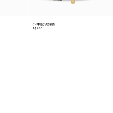
小/中型宠物项圈
A$450