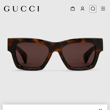
1
/
3