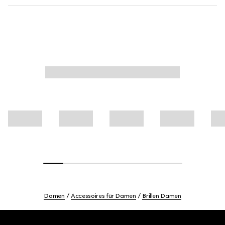
Damen
Accessoires für Damen
Brillen Damen
Footer