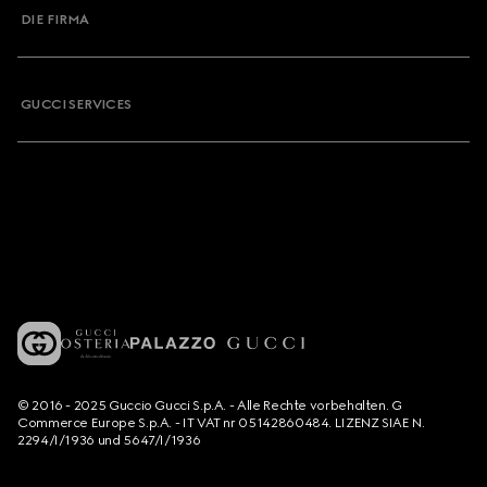
DIE FIRMA
GUCCI SERVICES
© 2016 - 2025 Guccio Gucci S.p.A. - Alle Rechte vorbehalten. G
Commerce Europe S.p.A. - IT VAT nr 05142860484. LIZENZ SIAE N.
2294/I/1936 und 5647/I/1936