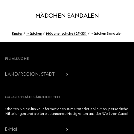
MÄDCHEN SANDALEN
Kinder
Mädchen
Mädchenschuhe (27-33)
Mädchen Sandalen
Footer
FILIALSUCHE
LAND/REGION, STADT
GUCCI UPDATES ABONNIEREN
Erhalten Sie exklusive Informationen zum Start der Kollektion, persönliche
Mitteilungen und weitere spannende Neuigkeiten aus der Welt von Gucci.
E-Mail