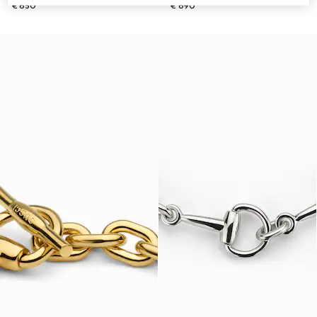
€ 650
€ 690