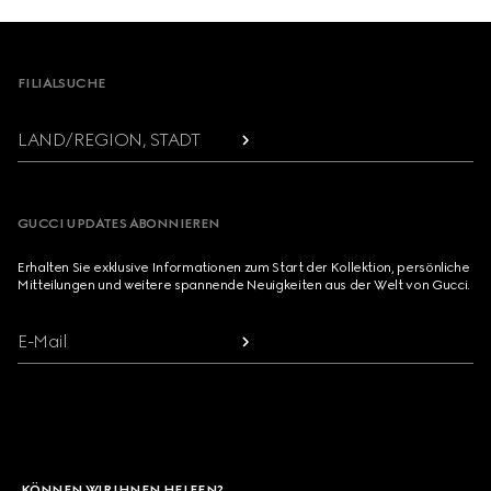
Footer
FILIALSUCHE
LAND/REGION, STADT
GUCCI UPDATES ABONNIEREN
Erhalten Sie exklusive Informationen zum Start der Kollektion, persönliche
Mitteilungen und weitere spannende Neuigkeiten aus der Welt von Gucci.
E-Mail
KÖNNEN WIR IHNEN HELFEN?