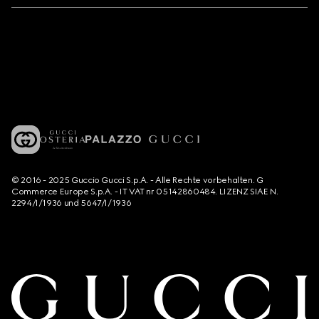
© 2016 - 2025 Guccio Gucci S.p.A. - Alle Rechte vorbehalten. G
Commerce Europe S.p.A. - IT VAT nr 05142860484. LIZENZ SIAE N.
2294/I/1936 und 5647/I/1936