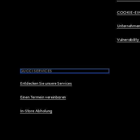
COOKIE-EI
Unternehmen
Vulnerability
GUCCI SERVICES
Entdecken Sie unsere Services
Einen Termein vereinbaren
In-Store Abholung