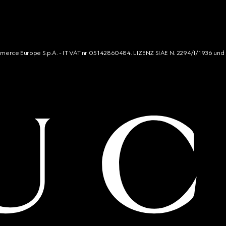
mmerce Europe S.p.A. - IT VAT nr 05142860484. LIZENZ SIAE N. 2294/I/1936 und