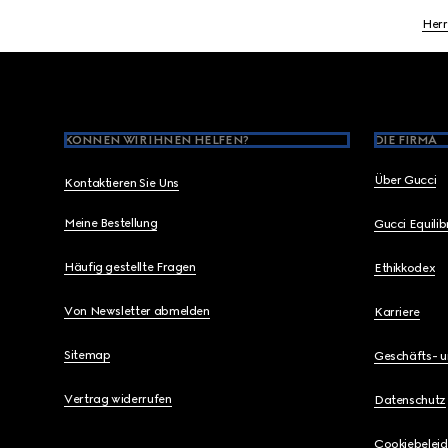
Herr
Footer
KÖNNEN WIR IHNEN HELFEN?
DIE FIRMA
Über Gucci
Kontaktieren Sie Uns
Meine Bestellung
Gucci Equili
Häufig gestellte Fragen
Ethikkodex
Von Newsletter abmelden
Karriere
Sitemap
Geschäfts- 
Vertrag widerrufen
Datenschutz
Cookiebeleid