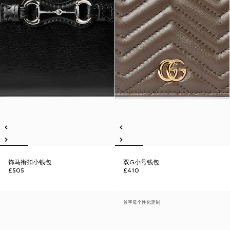
饰马衔扣小钱包
双G小号钱包
£505
£410
首字母个性化定制