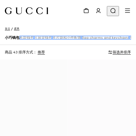
女士
皮夹
小巧钱包
长款钱包
可肩背钱包
卡片袋和小件配饰
Bag charms and keychains
手
商品 43
排序方式：
推荐
筛选并排序