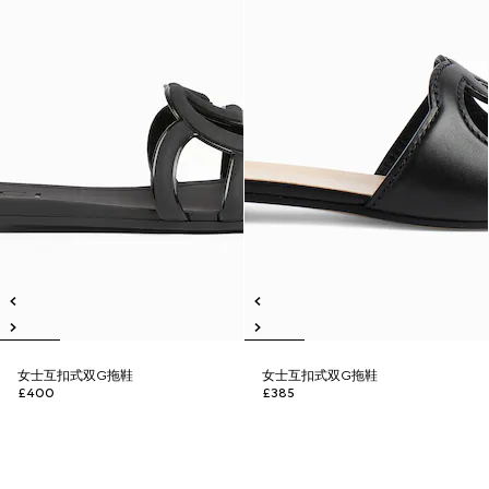
女士互扣式双G拖鞋
女士互扣式双G拖鞋
£400
£385