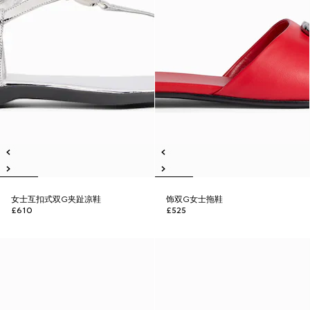
女士互扣式双G夹趾凉鞋
饰双G女士拖鞋
£610
£525