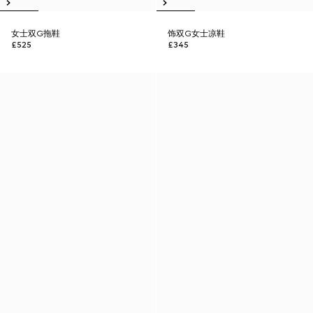
女士双G拖鞋
饰双G女士凉鞋
£525
£345