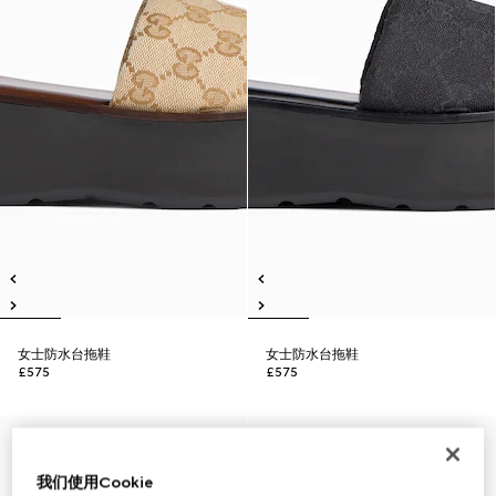
女士防水台拖鞋
女士防水台拖鞋
£575
£575
我们使用Cookie