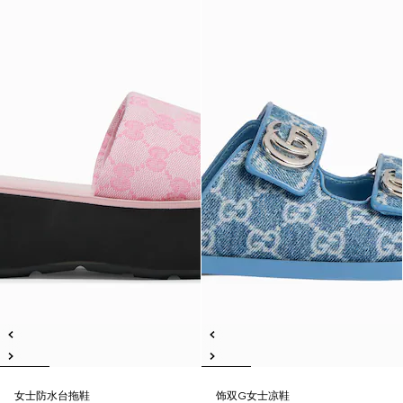
女士防水台拖鞋
饰双G女士凉鞋