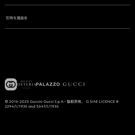
官网专属服务
© 2016-2025 Guccio Gucci S.p.A.- 版权所有。 G SIAE LICENCE #
2294/I/1936 and 5647/I/1936