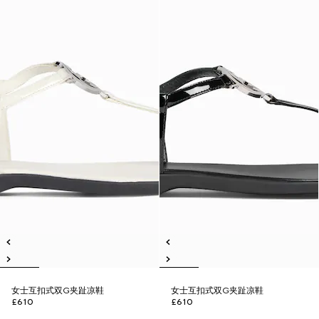
女士互扣式双G夹趾凉鞋
女士互扣式双G夹趾凉鞋
£610
£610