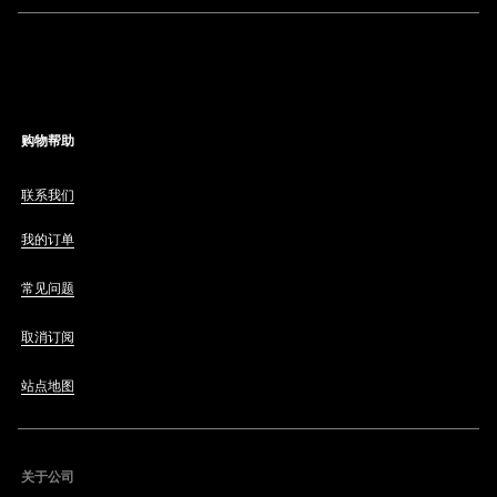
购物帮助
联系我们
我的订单
常见问题
取消订阅
站点地图
关于公司