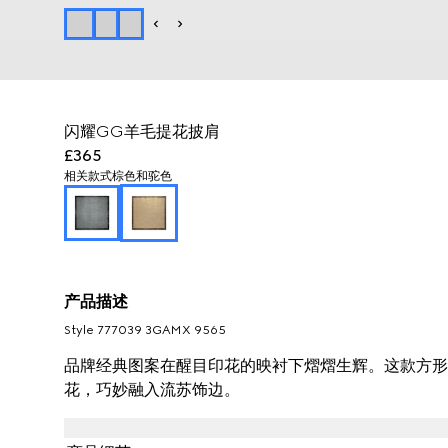
闪耀GG羊毛提花披肩
£365
相关款式
棕色和驼色
产品描述
Style ‎777039 3GAMX 9565
品牌经典图案在醒目印花的映衬下熠熠生辉。这款方形
花，巧妙融入流苏饰边。