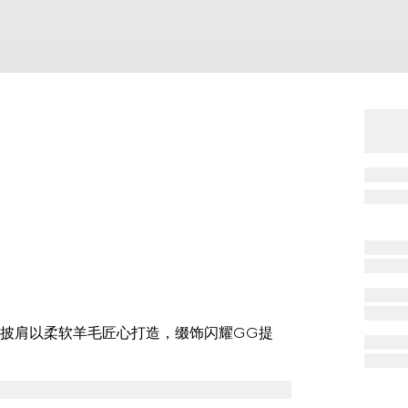
披肩以柔软羊毛匠心打造，缀饰闪耀GG提