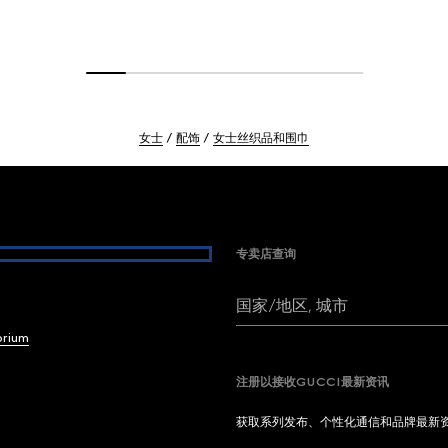
女士
配饰
女士丝织品和围巾
专卖店查询
国家/地区, 城市
brium
注册以接收GUCCI最新资讯
获取系列发布、个性化通信和品牌最新