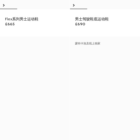
Flex系列男士运动鞋
男士驾驶鞋底运动鞋
£665
£690
蒙特卡洛及线上独家