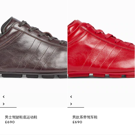
男士驾驶鞋底运动鞋
男款系带驾车鞋
£690
£690