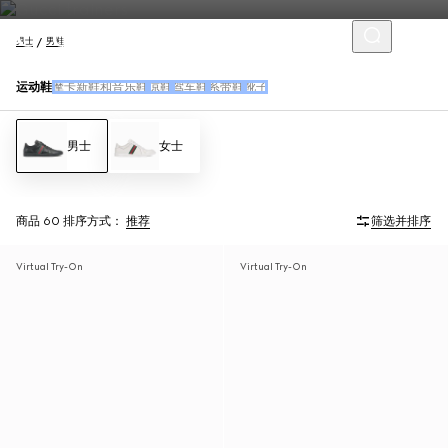
男士
男鞋
运动鞋
摩卡新鞋和音乐鞋
凉鞋
驾车鞋
系带鞋
靴子
男士
女士
商品 60
排序方式：
推荐
筛选并排序
Virtual Try-On
Virtual Try-On