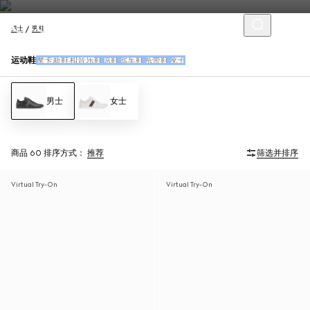
男士
男鞋
运动鞋
摩卡新鞋和音乐鞋
凉鞋
驾车鞋
系带鞋
靴子
男士
女士
商品 60
排序方式：
推荐
筛选并排序
Virtual Try-On
Virtual Try-On