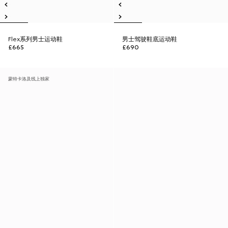
Flex系列男士运动鞋
男士驾驶鞋底运动鞋
£665
£690
蒙特卡洛及线上独家