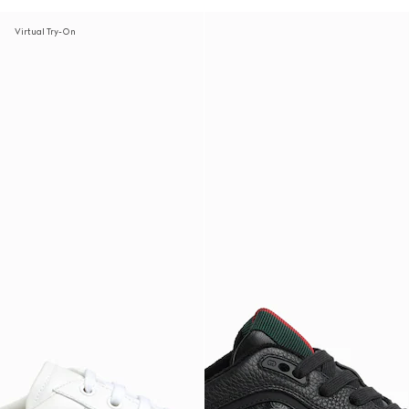
Virtual Try-On