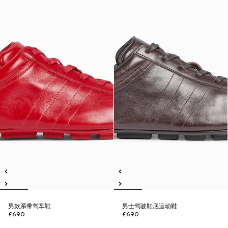
男款系带驾车鞋
男士驾驶鞋底运动鞋
£690
£690