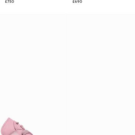
£750
£690