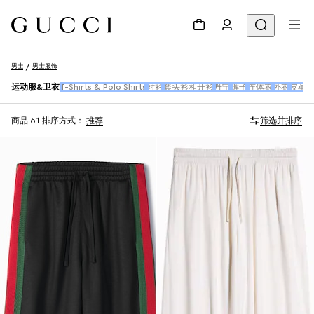
男士
男士服饰
运动服&卫衣
T-Shirts & Polo Shirts
衬衫
套头衫和开衫
丹宁
裤子
连体衣
外衣
皮革
商品 61
排序方式：
推荐
筛选并排序