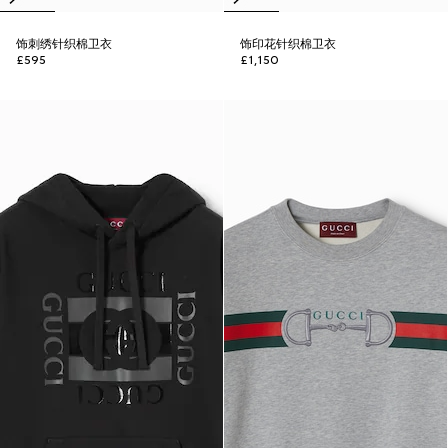
饰刺绣针织棉卫衣
饰印花针织棉卫衣
£595
£1,150