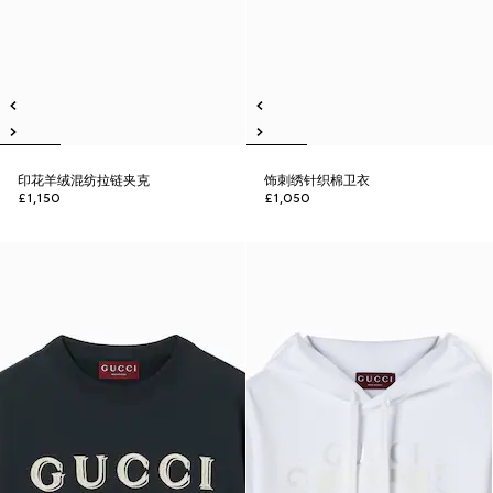
印花羊绒混纺拉链夹克
饰刺绣针织棉卫衣
£1,150
£1,050