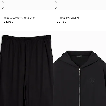
柔软人造丝针织拉链夹克
山羊绒平针运动裤
£1,050
£2,450