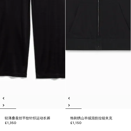
轻薄桑蚕丝平纹针织运动长裤
饰刺绣山羊绒混纺拉链夹克
£1,350
£1,150