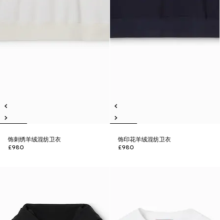
饰刺绣羊绒混纺卫衣
饰印花羊绒混纺卫衣
£980
£980