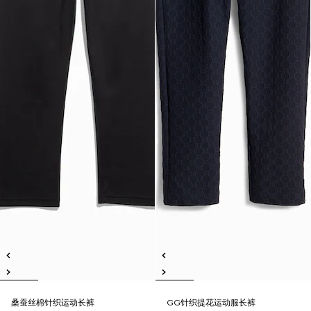
桑蚕丝棉针织运动长裤
GG针织提花运动服长裤