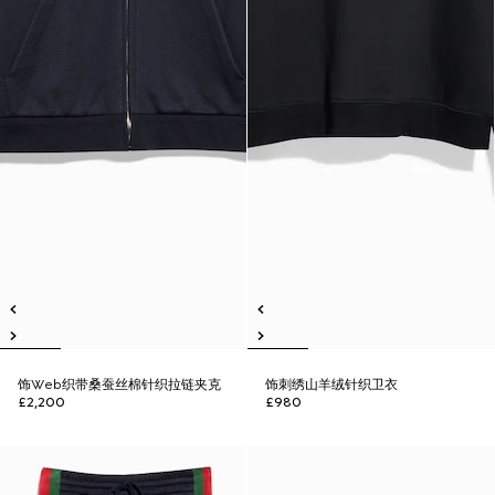
饰Web织带桑蚕丝棉针织拉链夹克
饰刺绣山羊绒针织卫衣
£2,200
£980