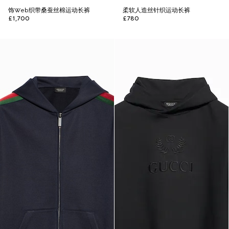
饰Web织带桑蚕丝棉运动长裤
柔软人造丝针织运动长裤
£1,700
£780