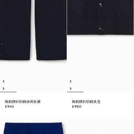
饰刺绣针织棉休闲长裤
饰刺绣针织棉夹克
£945
£980