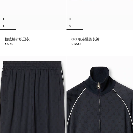
拉绒棉针织卫衣
GG 帆布慢跑长裤
£575
£850