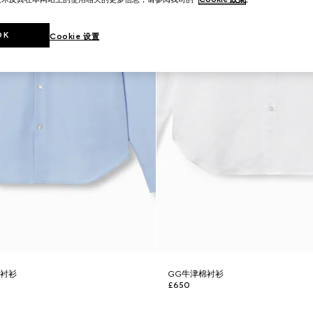
OK
Cookie 设置
质衬衫
GG牛津棉衬衫
£650