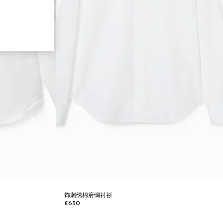
饰刺绣棉府绸衬衫
£650