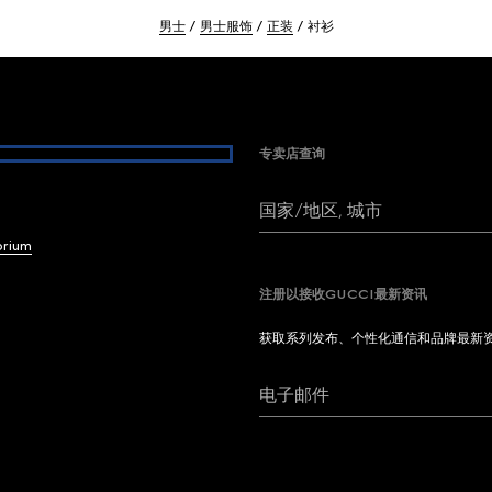
男士
男士服饰
正装
衬衫
专卖店查询
国家/地区, 城市
brium
注册以接收GUCCI最新资讯
获取系列发布、个性化通信和品牌最新
电子邮件