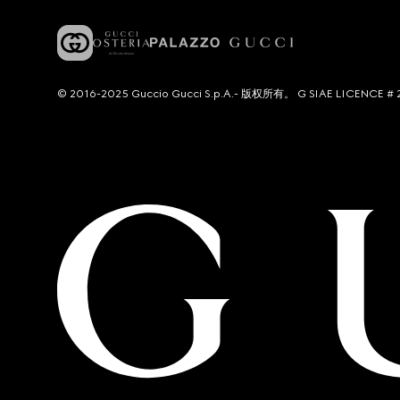
© 2016-2025 Guccio Gucci S.p.A.- 版权所有。 G SIAE LICENCE # 2