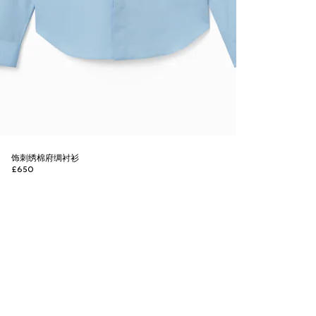
饰刺绣棉府绸衬衫
£650