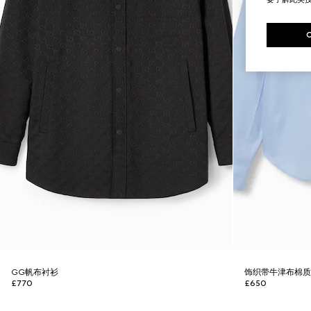
GG帆布衬衫
饰织带牛津布棉
£770
£650