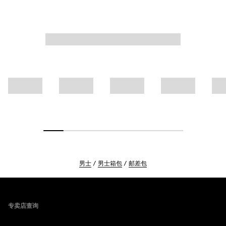
男士
男士箱包
邮差包
Footer
专卖店查询