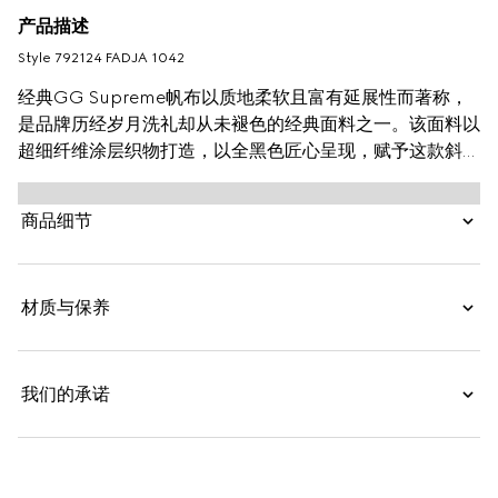
产品描述
Style ‎792124 FADJA 1042
经典GG Supreme帆布以质地柔软且富有延展性而著称，
是品牌历经岁月洗礼却从未褪色的经典面料之一。该面料以
超细纤维涂层织物打造，以全黑色匠心呈现，赋予这款斜挎
包以别致魅力。同色调皮革滚边令整个廓形愈发丰满，典藏
条纹织带则为整个设计注入一抹亮色。
商品细节
材质与保养
我们的承诺