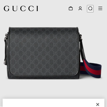
1
/
8