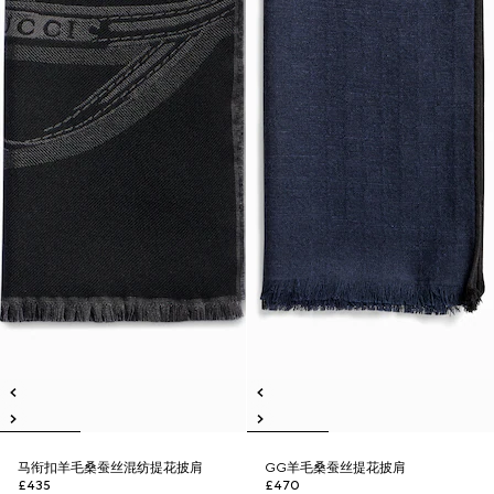
马衔扣羊毛桑蚕丝混纺提花披肩
GG羊毛桑蚕丝提花披肩
£435
£470