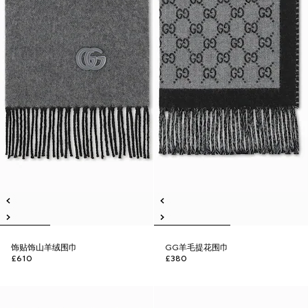
饰贴饰山羊绒围巾
GG羊毛提花围巾
£610
£380