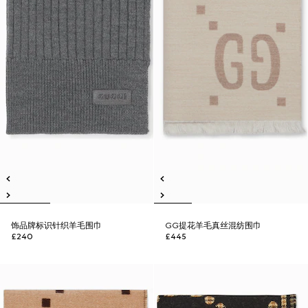
饰品牌标识针织羊毛围巾
GG提花羊毛真丝混纺围巾
£240
£445