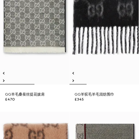
GG羊毛桑蚕丝提花披肩
GG羊驼毛羊毛混纺围巾
£470
£345