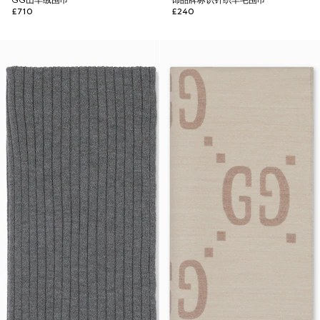
GG山羊绒围巾
饰品牌标识针织羊毛围巾
£710
£240