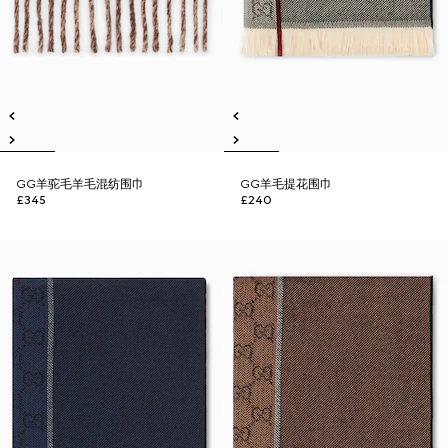
GG羊驼毛羊毛混纺围巾
GG羊毛提花围巾
£345
£240