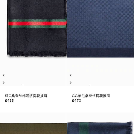
双G桑蚕丝棉混纺提花披肩
GG羊毛桑蚕丝提花披肩
£435
£470