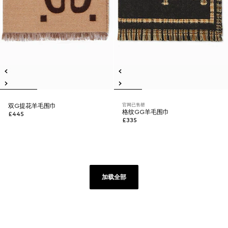
官网已售罄
双G提花羊毛围巾
格纹GG羊毛围巾
£445
£335
加载全部