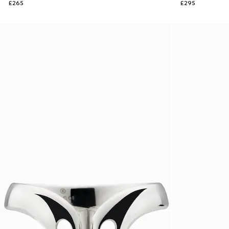
£265
£295