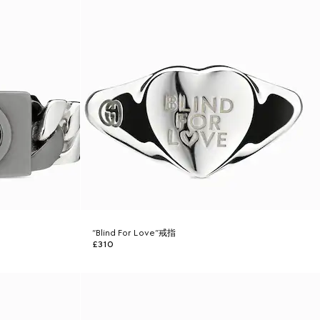
“Blind For Love”戒指
£310