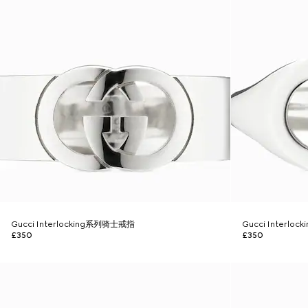
Gucci Interlocking系列骑士戒指
Gucci Interl
£350
£350