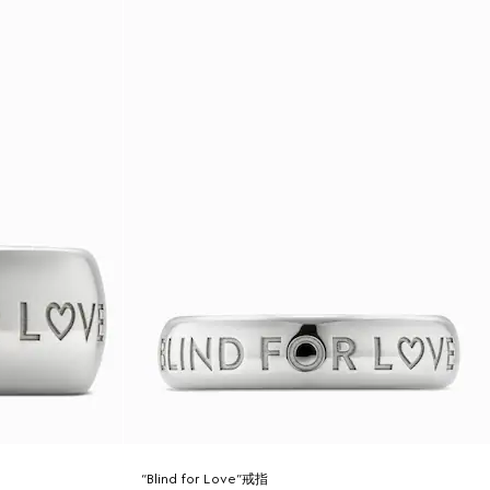
“Blind for Love”戒指