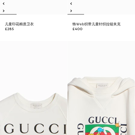
儿童印花棉质卫衣
饰Web织带儿童针织拉链夹克
£285
£400