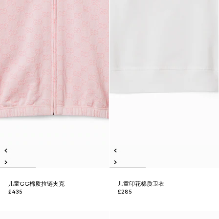
儿童GG棉质拉链夹克
儿童印花棉质卫衣
£435
£285