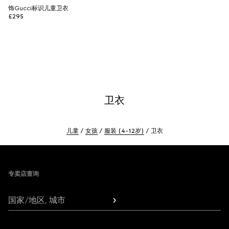
饰Gucci标识儿童卫衣
£295
卫衣
儿童
女孩
服装 (4-12岁)
卫衣
Footer
专卖店查询
国家/地区, 城市