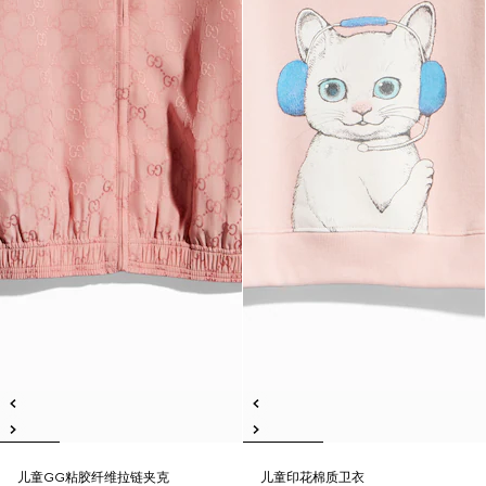
儿童GG粘胶纤维拉链夹克
儿童印花棉质卫衣