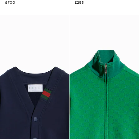
£700
£285