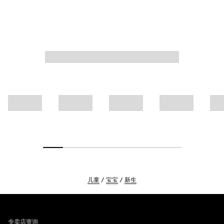
儿童
宝宝
新生
Footer
专卖店查询