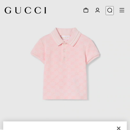
1
/
3