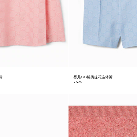
裙
婴儿GG棉质提花连体裤
£525