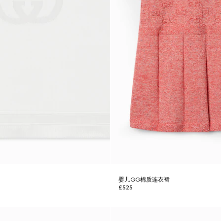
婴儿GG棉质连衣裙
£525