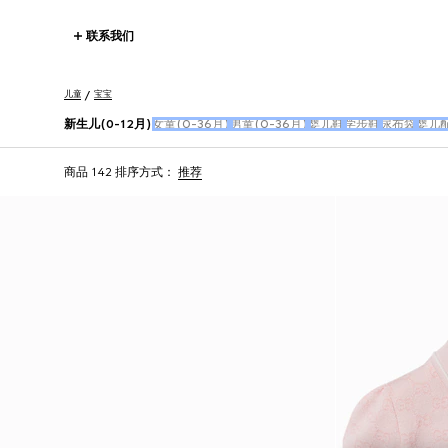
联系我们
儿童
宝宝
新生儿(0-12月)
女童(0-36月)
男童(0-36月)
婴儿鞋
学步鞋
尿布袋
婴儿
商品 142
排序方式：
推荐