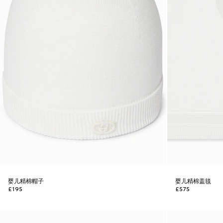
婴儿精棉帽子
婴儿精棉盖毯
£195
£575