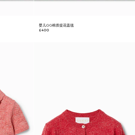
婴儿GG棉质提花盖毯
£400