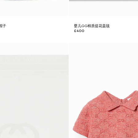
帽子
婴儿GG棉质提花盖毯
£400