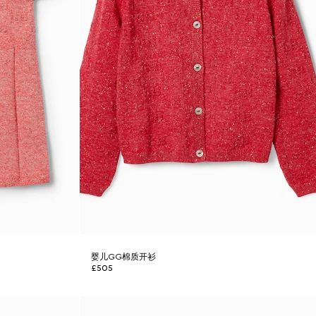
婴儿GG棉质开衫
£505