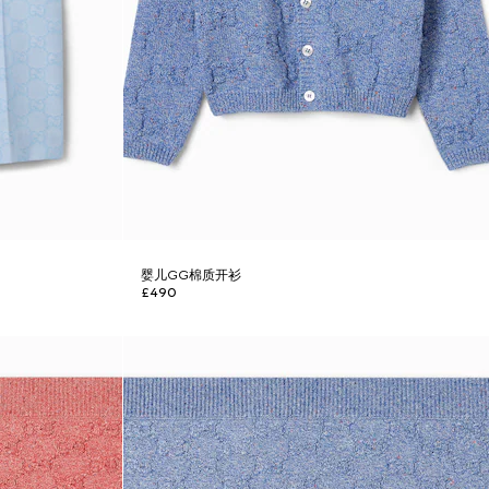
婴儿GG棉质开衫
£490