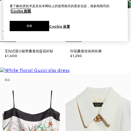
要了解此类技术及其在本网站上的使用相关的更多信息，请参阅我司的
Cookie 政策
。
OK
Cookie 设置
互扣式双G链带桑蚕丝提花衬衫
印花桑蚕丝休闲长裤
£1,400
£1,250
新品