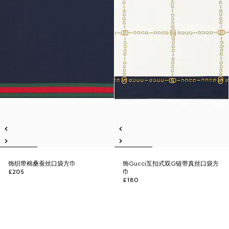
饰织带棉桑蚕丝口袋方巾
饰Gucci互扣式双G链带真丝口袋方
£205
巾
£180