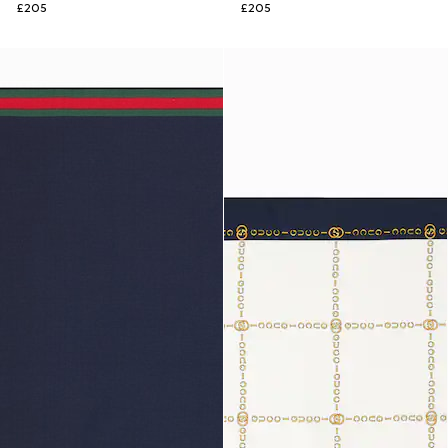
£205
£205