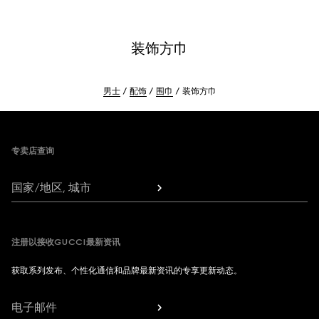
装饰方巾
男士
配饰
围巾
装饰方巾
Footer
专卖店查询
国家/地区, 城市
注册以接收GUCCI最新资讯
获取系列发布、个性化通信和品牌最新资讯的专享更新动态。
电子邮件