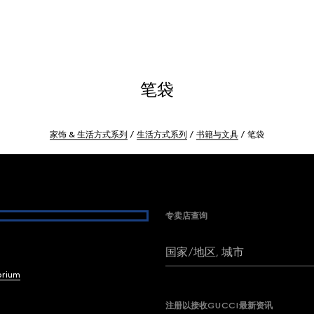
笔袋
家饰 & 生活方式系列
生活方式系列
书籍与文具
笔袋
专卖店查询
国家/地区, 城市
brium
注册以接收GUCCI最新资讯