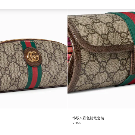
饰双G彩色铅笔套装
£955