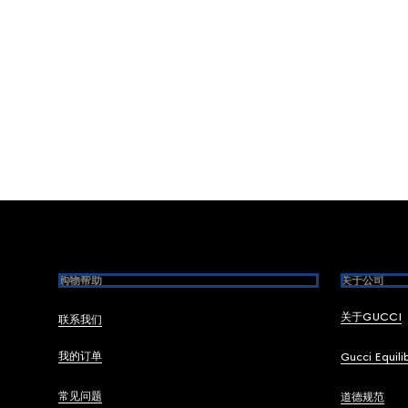
Footer
购物帮助
关于公司
关于GUCCI
联系我们
我的订单
Gucci Equili
常见问题
道德规范