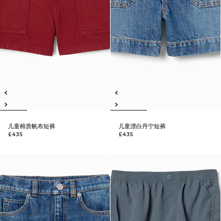
儿童棉质帆布短裤
儿童漂白丹宁短裤
£435
£435