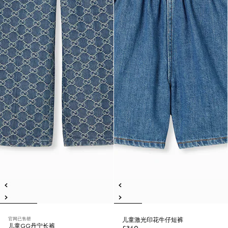
官网已售罄
儿童激光印花牛仔短裤
儿童GG丹宁长裤