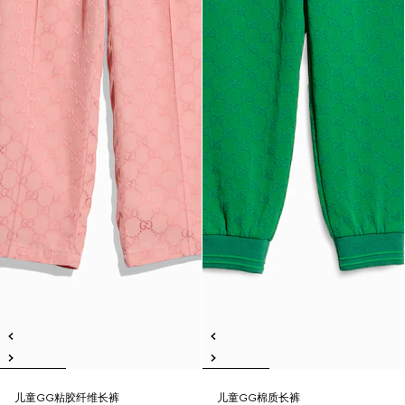
儿童GG粘胶纤维长裤
儿童GG棉质长裤