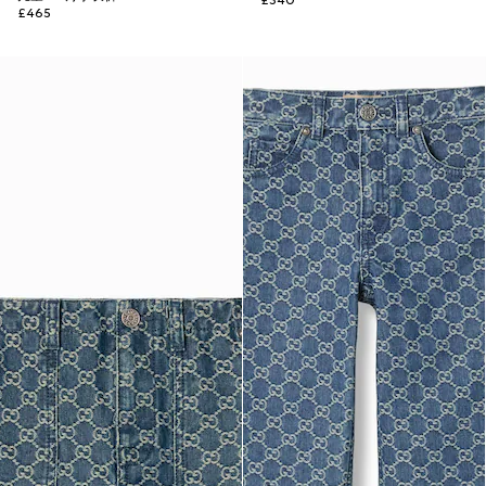
£340
£465