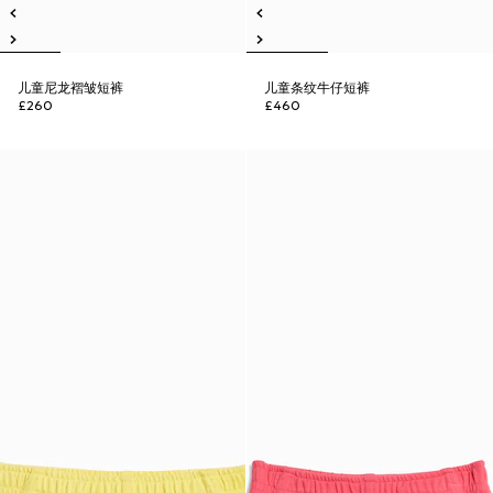
儿童尼龙褶皱短裤
儿童条纹牛仔短裤
£260
£460