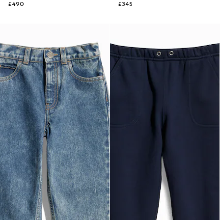
£490
£345