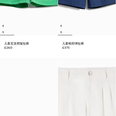
儿童尼龙褶皱短裤
儿童棉府绸短裤
£260
£375