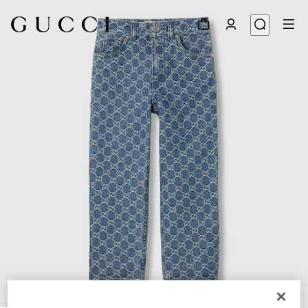
1
/
3