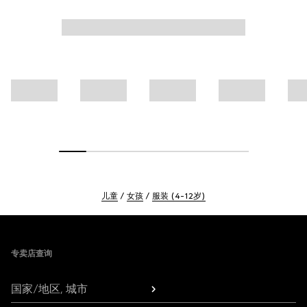
儿童
女孩
服装 (4-12岁)
Footer
专卖店查询
国家/地区, 城市