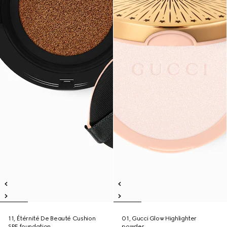
11, Étérnité De Beauté Cushion
01, Gucci Glow Highlighter
SPF foundation
powder