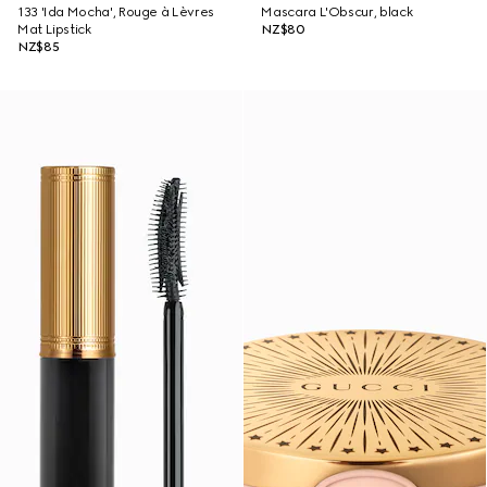
133 'Ida Mocha', Rouge à Lèvres
Mascara L'Obscur, black
Mat Lipstick
NZ$80
NZ$85