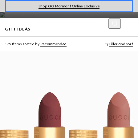
Discover a curated selection of gift ideas including the latest
Shop GG Marmont Online Exclusive
makeup collections.
GIFT IDEAS
176 Items
sorted by
Recommended
Filter and sort