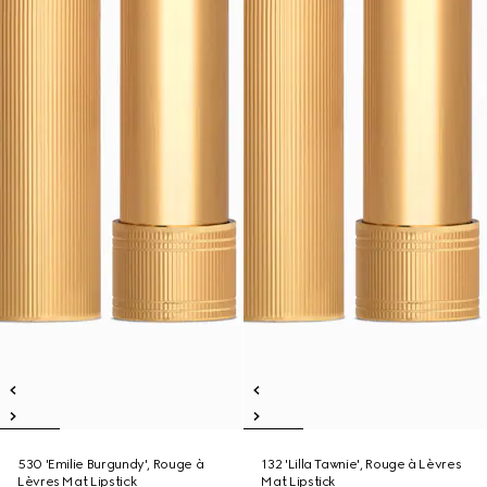
530 'Emilie Burgundy', Rouge à
132 'Lilla Tawnie', Rouge à Lèvres
Lèvres Mat Lipstick
Mat Lipstick