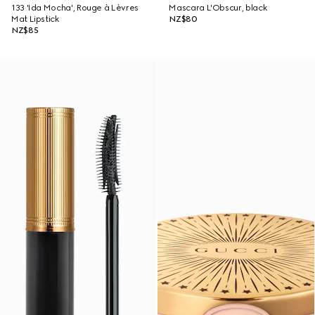
133 'Ida Mocha', Rouge à Lèvres
Mascara L'Obscur, black
Mat Lipstick
NZ$80
NZ$85