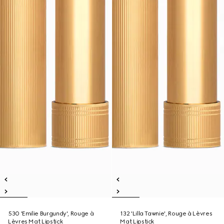
530 'Emilie Burgundy', Rouge à
132 'Lilla Tawnie', Rouge à Lèvres
Lèvres Mat Lipstick
Mat Lipstick