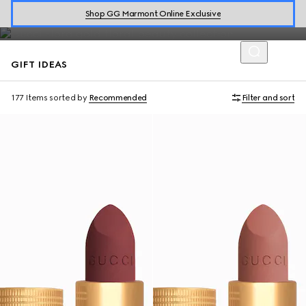
Discover a curated selection of gift ideas including the latest
Shop GG Marmont Online Exclusive
makeup collections.
GIFT IDEAS
177 Items
sorted by
Recommended
Filter and sort