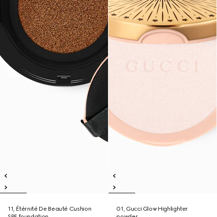
11, Étérnité De Beauté Cushion
01, Gucci Glow Highlighter
SPF foundation
powder