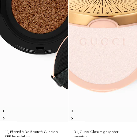
11, Étérnité De Beauté Cushion
01, Gucci Glow Highlighter
SPF foundation
powder