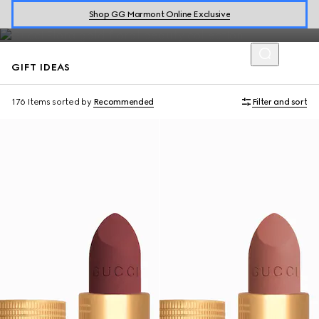
Discover a curated selection of gift ideas including the latest
Shop GG Marmont Online Exclusive
makeup collections.
GIFT IDEAS
176 Items
sorted by
Recommended
Filter and sort