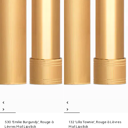
530 'Emilie Burgundy', Rouge à
132 'Lilla Tawnie', Rouge à Lèvres
Lèvres Mat Lipstick
Mat Lipstick