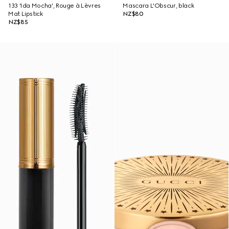
133 'Ida Mocha', Rouge à Lèvres
Mascara L'Obscur, black
Mat Lipstick
NZ$80
NZ$85