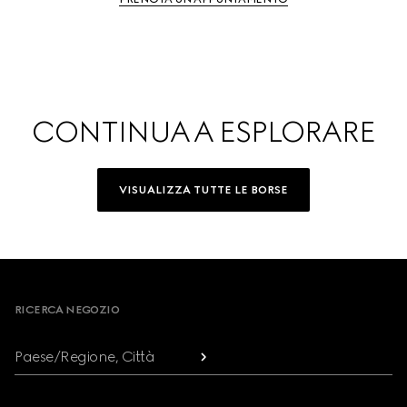
CONTINUA A ESPLORARE
VISUALIZZA TUTTE LE BORSE
Footer
RICERCA NEGOZIO
Paese/Regione, Città