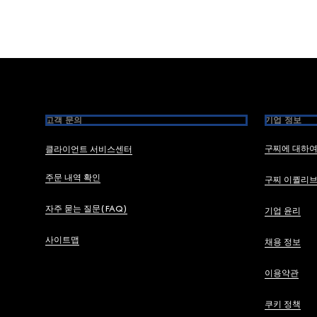
Footer
고객 문의
기업 정보
구찌에 대하
클라이언트 서비스센터
주문 내역 확인
구찌 이퀼리
자주 묻는 질문(FAQ)
기업 윤리
사이트맵
채용 정보
이용약관
쿠키 정책