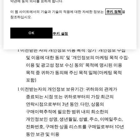
약관에 동의 의사를 표하게 됩니다.
gucci@it.gucci.com
),
Gucci America, Inc.(
미국
,
infoprivacy-gucci@it.gucci.com
), Luxury Goods
이 웹 사이트에서의 기술과 기술의 적용에 대한 자세한 정보는
쿠키 정책
을
International (L.G.I.) S.A.(
스위스
,
infoprivacy-
참조하십시오.
gucci@it.gucci.com
), Rackspace Hosting(
미국
,
jennifer.cueto@rackspace.com
)
OK
쿠키 설정
이전일시 및 방법
:
회원가입시 서버를 통해 이전
l
이전받는 자의 개인정보 이용 목적
:
상기
‘
개인정보 수집
l
및 이용에 대한 동의
’
및
‘
개인정보의 마케팅 목적 수집
∙
이용 및 광고성 정보 수신 동의
’
목적에 명시된 이용
목적 중 귀하가 동의해 주신 목적 일체
(
마케팅 목적
포함
)
이전받는자의 개인정보 보유기간
:
귀하와의 관계가
l
종료되는 시점 또는 귀하로부터의 가장 최근의
연락시점으로부터
3
년 동안
.
다만
,
상품의
구매이력추적에 필요한 범위 내의 최소한의
개인정보인 성명
,
생년월일
,
성별
,
주소
,
이메일주소
,
전화번호
,
구매한 상품 리스트를 구매일로부터
10
년
동안 보관 및 이용