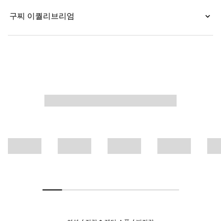
구찌 이퀄리브리엄