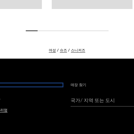
여성
슈즈
스니커즈
매장 찾기
여
국가/ 지역 또는 도시
브리엄