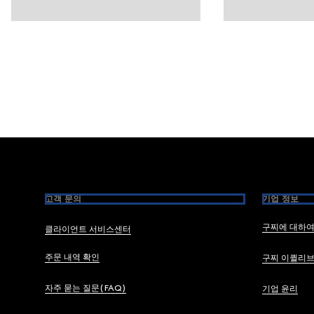
Footer
고객 문의
기업 정보
구찌에 대하
클라이언트 서비스센터
주문 내역 확인
구찌 이퀼리
자주 묻는 질문(FAQ)
기업 윤리