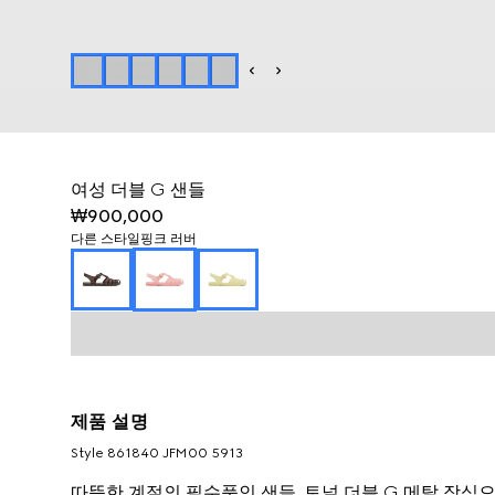
여성 더블 G 샌들
₩900,000
다른 스타일
핑크 러버
제품 설명
Style ‎861840 JFM00 5913
따뜻한 계절의 필수품인 샌들. 토널 더블 G 메탈 장식