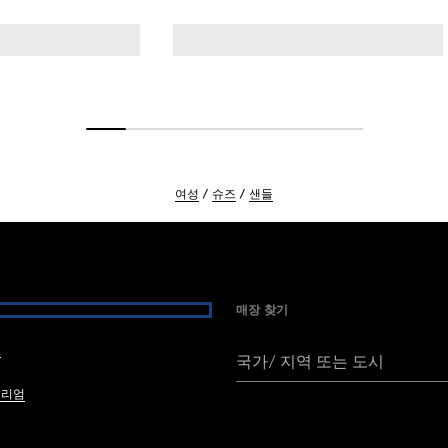
여성
슈즈
샌들
매장 찾기
여
국가/ 지역 또는 도시
브리엄