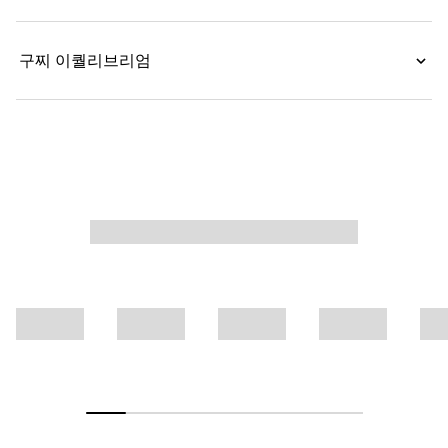
구찌 이퀄리브리엄