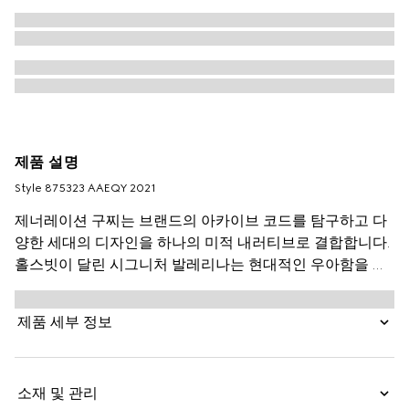
제품 설명
Style ‎875323 AAEQY 2021
제너레이션 구찌는 브랜드의 아카이브 코드를 탐구하고 다
양한 세대의 디자인을 하나의 미적 내러티브로 결합합니다.
홀스빗이 달린 시그니처 발레리나는 현대적인 우아함을 자
아냅니다. 이 스타일은 매우 부드러운 누벅 어퍼와 신축성
있는 커프로 편안함과 손쉬운 스타일을 조화롭게 어우러뜨
제품 세부 정보
리며, 승마에서 영감을 받은 하드웨어로 완성됩니다.
소재 및 관리