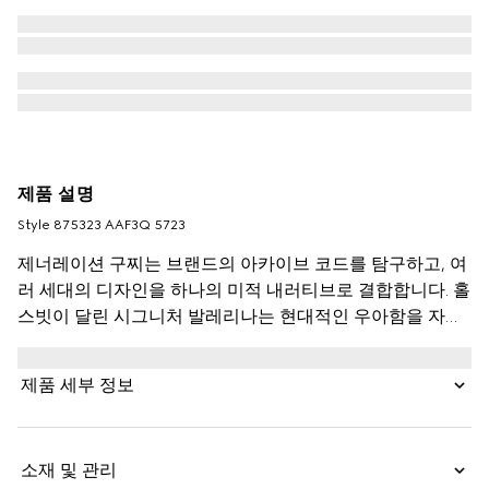
제품 설명
Style ‎875323 AAF3Q 5723
제너레이션 구찌는 브랜드의 아카이브 코드를 탐구하고, 여
러 세대의 디자인을 하나의 미적 내러티브로 결합합니다. 홀
스빗이 달린 시그니처 발레리나는 현대적인 우아함을 자아
냅니다. 이 스타일은 매우 부드러운 레더 어퍼와 편안함과
손쉬운 스타일을 조화롭게 어우러진 신축성 있는 커프를 특
제품 세부 정보
징으로 하며, 승마에서 영감을 받은 하드웨어로 완성됩니다.
소재 및 관리