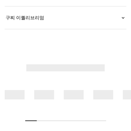
구찌 이퀄리브리엄