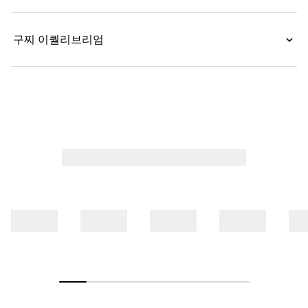
구찌 이퀄리브리엄