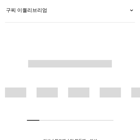
구찌 이퀄리브리엄