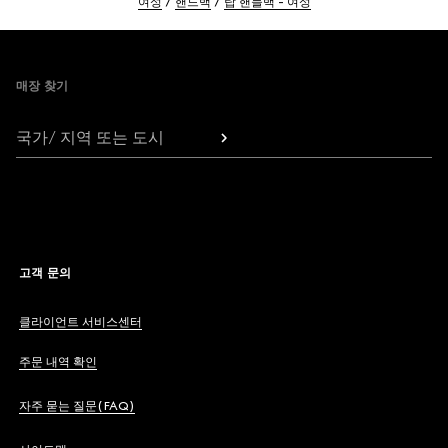
여성
핸드백
탑 핸들백 - 여성
Footer
매장 찾기
국가/ 지역 또는 도시
고객 문의
클라이언트 서비스센터
주문 내역 확인
자주 묻는 질문(FAQ)