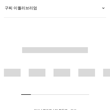
구찌 이퀄리브리엄