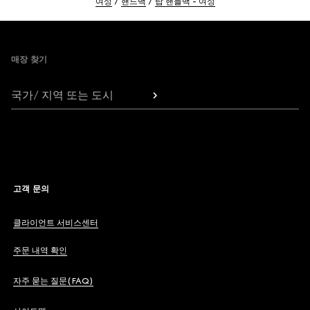
여성
핸드백
탑 핸들백 - 여성
Footer
매장 찾기
국가/ 지역 또는 도시
고객 문의
클라이언트 서비스센터
주문 내역 확인
자주 묻는 질문(FAQ)