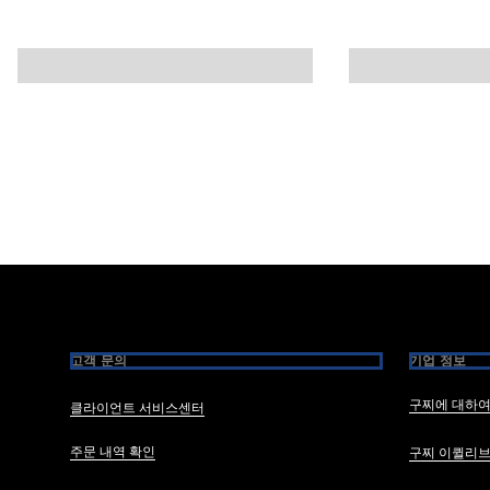
Footer
고객 문의
기업 정보
구찌에 대하
클라이언트 서비스센터
주문 내역 확인
구찌 이퀼리