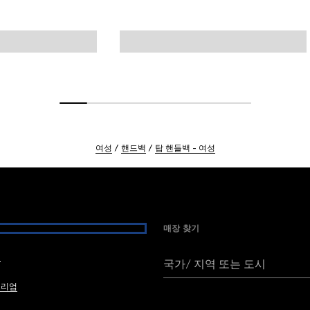
여성
핸드백
탑 핸들백 - 여성
매장 찾기
여
국가/ 지역 또는 도시
브리엄