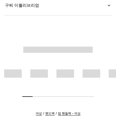
구찌 이퀄리브리엄
여성
핸드백
탑 핸들백 - 여성