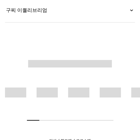
구찌 이퀄리브리엄