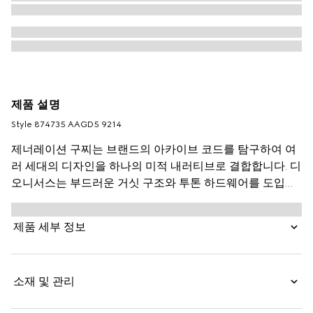
제품 설명
Style ‎874735 AAGD5 9214
제너레이션 구찌는 브랜드의 아카이브 코드를 탐구하여 여
러 세대의 디자인을 하나의 미적 내러티브로 결합합니다. 디
오니서스는 부드러운 거싯 구조와 투톤 하드웨어를 도입합
니다. 상징적인 타이거 헤드와 새로운 체인 스트랩의 메탈
피니싱은 각 스타일 변형을 보완하여 독특한 감성을 더합니
제품 세부 정보
다.
소재 및 관리