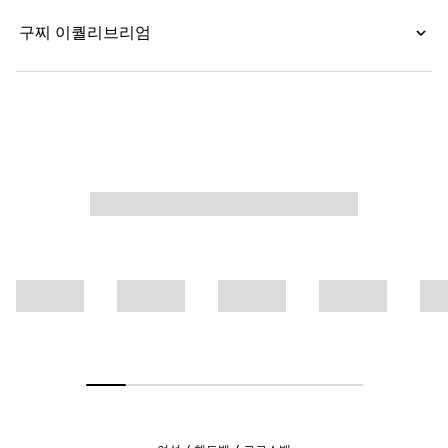
구찌 이퀄리브리엄