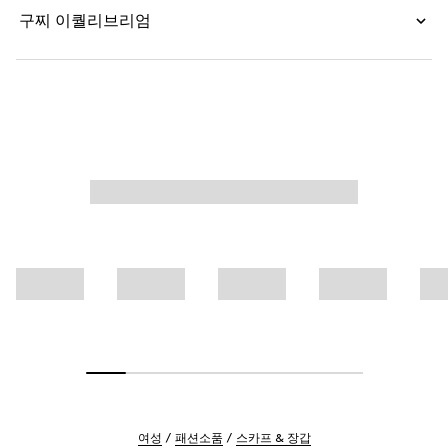
구찌 이퀄리브리엄
여성
패션소품
스카프 & 장갑