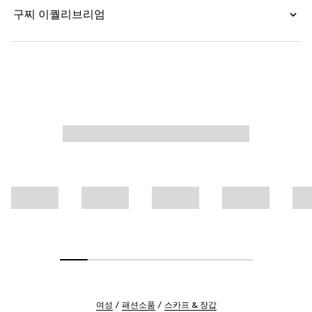
구찌 이퀄리브리엄
여성
패션소품
스카프 & 장갑