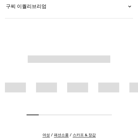
구찌 이퀄리브리엄
여성
패션소품
스카프 & 장갑