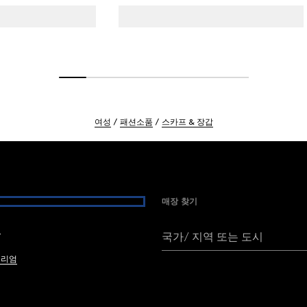
여성
패션소품
스카프 & 장갑
매장 찾기
여
국가/ 지역 또는 도시
브리엄