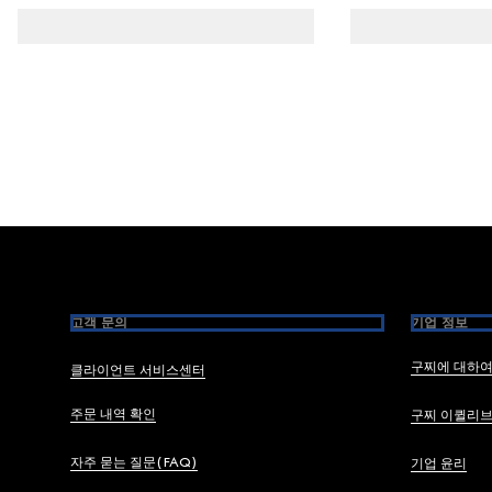
Footer
고객 문의
기업 정보
구찌에 대하
클라이언트 서비스센터
주문 내역 확인
구찌 이퀼리
자주 묻는 질문(FAQ)
기업 윤리