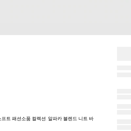
소프트 패션소품 컬렉션. 알파카 블렌드 니트 바