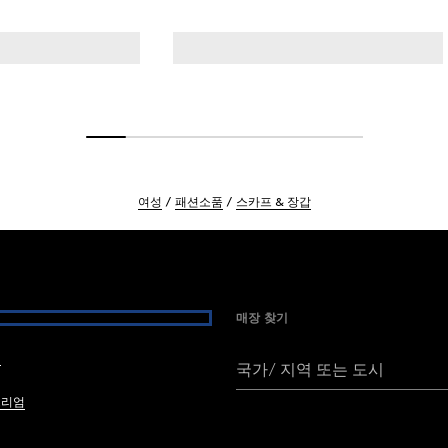
여성
패션소품
스카프 & 장갑
매장 찾기
여
국가/ 지역 또는 도시
브리엄