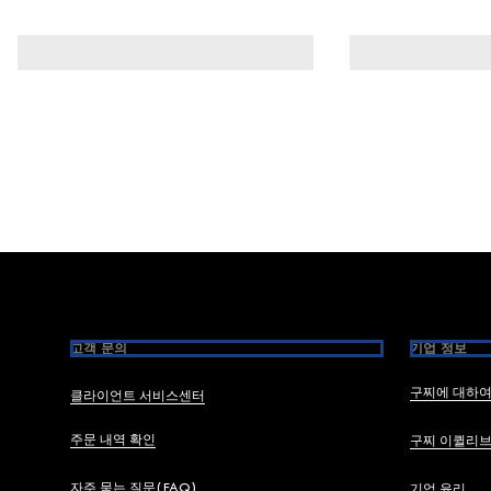
Footer
고객 문의
기업 정보
구찌에 대하
클라이언트 서비스센터
주문 내역 확인
구찌 이퀼리
자주 묻는 질문(FAQ)
기업 윤리