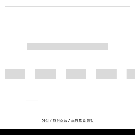
여성
패션소품
스카프 & 장갑
Footer