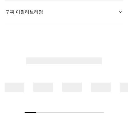
구찌 이퀄리브리엄